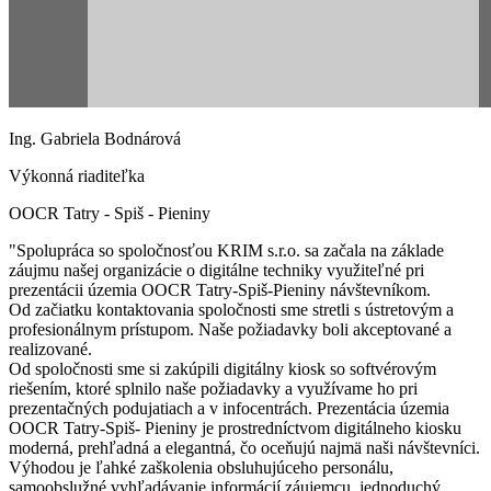
Ing. Gabriela Bodnárová
Výkonná riaditeľka
OOCR Tatry - Spiš - Pieniny
Spolupráca so spoločnosťou KRIM s.r.o. sa začala na základe
záujmu našej organizácie o digitálne techniky využiteľné pri
prezentácii územia OOCR Tatry-Spiš-Pieniny návštevníkom.
Od začiatku kontaktovania spoločnosti sme stretli s ústretovým a
profesionálnym prístupom. Naše požiadavky boli akceptované a
realizované.
Od spoločnosti sme si zakúpili digitálny kiosk so softvérovým
riešením, ktoré splnilo naše požiadavky a využívame ho pri
prezentačných podujatiach a v infocentrách. Prezentácia územia
OOCR Tatry-Spiš- Pieniny je prostredníctvom digitálneho kiosku
moderná, prehľadná a elegantná, čo oceňujú najmä naši návštevníci.
Výhodou je ľahké zaškolenia obsluhujúceho personálu,
samoobslužné vyhľadávanie informácií záujemcu, jednoduchý