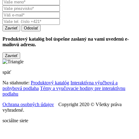
Zavrieť
Produktový katalóg bol úspešne zaslaný na vami uvedenú e-
mailovú adresu.
Zavrieť
späť
Na stiahnutie:
Produktový katalóg
Interaktívna výučbová a
pohybová podlaha
Témy a vyučovacie hodiny pre interaktívnu
podlahu
Ochrana osobných údajov
Copyright 2020 © Všetky práva
vyhradené.
sociálne siete