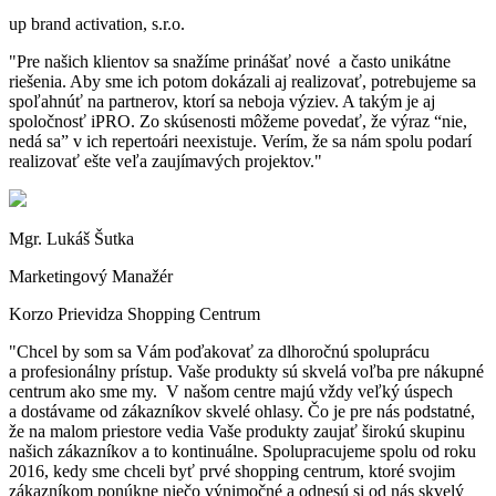
up brand activation, s.r.o.
Pre našich klientov sa snažíme prinášať nové a často unikátne
riešenia. Aby sme ich potom dokázali aj realizovať, potrebujeme sa
spoľahnúť na partnerov, ktorí sa neboja výziev. A takým je aj
spoločnosť iPRO. Zo skúsenosti môžeme povedať, že výraz “nie,
nedá sa” v ich repertoári neexistuje. Verím, že sa nám spolu podarí
realizovať ešte veľa zaujímavých projektov.
Mgr. Lukáš Šutka
Marketingový Manažér
Korzo Prievidza Shopping Centrum
Chcel by som sa Vám poďakovať za dlhoročnú spoluprácu
a profesionálny prístup. Vaše produkty sú skvelá voľba pre nákupné
centrum ako sme my. V našom centre majú vždy veľký úspech
a dostávame od zákazníkov skvelé ohlasy. Čo je pre nás podstatné,
že na malom priestore vedia Vaše produkty zaujať širokú skupinu
našich zákazníkov a to kontinuálne. Spolupracujeme spolu od roku
2016, kedy sme chceli byť prvé shopping centrum, ktoré svojim
zákazníkom ponúkne niečo výnimočné a odnesú si od nás skvelý