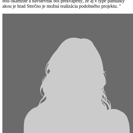
boli okamžité a návštevník bol prekvapený, že aj v type pamiatky
akou je hrad Strečno je možná realizácia podobného projektu.