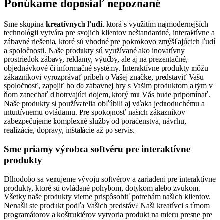
Ponúkame doposiaľ nepoznané
Sme skupina
kreatívnych ľudí
, ktorá s využitím najmodernejších
technológii vytvára pre svojich klientov neštandardné, interaktívne a
zábavné riešenia, ktoré sú vhodné pre pokrokovo zmýšľajúcich ľudí
a spoločnosti. Naše produkty sú využívané ako inovatívny
prostriedok zábavy, reklamy, výučby, ale aj na prezentačné,
objednávkové či informačné systémy. Interaktívne produkty môžu
zákazníkovi vyrozprávať príbeh o Vašej značke, predstaviť Vašu
spoločnosť, zapojiť ho do zábavnej hry s Vaším produktom a tým v
ňom zanechať dlhotrvajúci dojem, ktorý mu Vás bude pripomínať.
Naše produkty si používatelia obľúbili aj vďaka jednoduchému a
intuitívnemu ovládaniu. Pre spokojnosť našich zákazníkov
zabezpečujeme komplexné služby od poradenstva, návrhu,
realizácie, dopravy, inštalácie až po servis.
Sme priamy výrobca softvéru pre interaktívne
produkty
Dlhodobo sa venujeme vývoju softvérov a zariadení pre interaktívne
produkty, ktoré sú ovládané pohybom, dotykom alebo zvukom.
Všetky naše produkty vieme prispôsobiť potrebám našich klientov.
Nenašli ste produkt podľa Vašich predstáv? Naši kreatívci s tímom
programátorov a koštruktérov vytvoria produkt na mieru presne pre