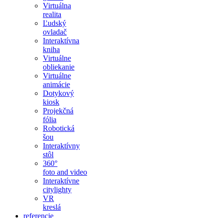
Virtuálna
realita
Ľudský
ovladač
Interaktívna
kniha
Virtuálne
obliekanie
Virtuálne
animácie
Dotykový
kiosk
Projekčná
fólia
Robotická
šou
Interaktívny
stôl
360°
foto and video
Interaktívne
citylighty
VR
kreslá
referencie