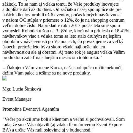
zážitok. To sa nám aj vďaka tomu, že Vaše produkty inovujete
a dopĺňate darí až do dnes. Od začiatku našej spolupráce ste pre
našich klientov urobili už 6 eventov, počas ktorých návštevnosť
v našom OC stúpla v priemere o 12%, čo je na shopping centrum
veľmi dobré číslo. Napríklad v roku 2017 počas leta sme spolu
vymysleli Robotickú šou na 3 týždne, ktorá nám priniesla o 18,41%
návštevníkov viac a vďaka tomu sa leto stalo druhým najlepším
obdobím v návštevnosti po Vianociach, čo považujeme za veľký
úspech, pretože leto býva skoro všade najhoršie nie len
návštevnosťou ale aj obratmi. Aj tento rok je august vďaka Vašim
produktom zatiaľ najsilnejším mesiacom tohto roka.
-- Ďakujem Vám v mene Korza, naša spolupráca určite nekončí,
držím Vám palce a tešíme sa na nové produkty.
Mgr. Lucia Šimková
Event Manager
Promoline Eventová Agentúra
Večer po akcii sme boli s klientom a veľmi si pochvalovali. Som
rada, že sme Vás objavili (aj vdaka februárovemu Event Expo v
BA) a určite Vás radi oslovíme aj v buducnosti.