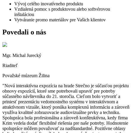
Vývoj celého inovatívneho produktu
Vzdialená pomoc s produktovou alebo softvérovou
inštaláciou
Vytváranie promo materiálov pre Vašich klientov
Povedali o nás
Mgr. Michal Jurecký
Riaditeľ
Považské múzeum Žilina
Nová interaktívna expozícia na hrade Strečno je súčasťou projektu
obnovy expozícií, ktoré sme potrebovali upraviť pre potreby
súčasného návštevníka do 21. storočia. Cieľom bolo vytvoriť a
priniesť prezentáciu vedomostného systému v interaktívnom a
atraktívnom vizuále, ktorý ponúka komplexnú informáciu a zároveň
využíva kvalitné zobrazovacie audiovizuálne prvky a techniku.
Spolupráca bola profesionálna a zároveň konštruktívna, kedy firma
Krim vedela dodať flexibilné riešenia pre naše potreby. Hodnotenie
spolupráce môžem považovať za nadštandardné. Pozitívne ohlasy