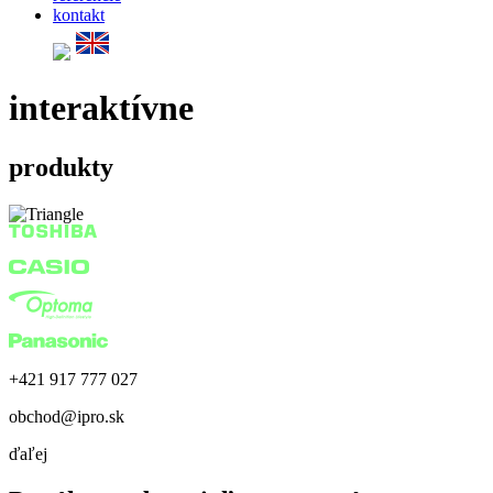
kontakt
interaktívne
produkty
+421 917 777 027
obchod@ipro.sk
ďaľej