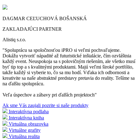
DAGMAR CEĽUCHOVÁ BOŠANSKÁ
ZAKLADAJÚCI PARTNER
Alistiq s.r.o.
Spoluprácu sa spoločnosťou iPRO si veľmi pochvaľujeme.
Dokážu vytvoriť nápadité až futuristické inštalácie, čím ozvláštnia
každý event. Neuspokoja sa s polovičným riešením, ale všetko musí
byť tip top a s kvalitnými produktami. Majú veľmi široké portfólio,
takže každý si vyberie to, čo sa mu hodí. Vďaka ich odbornosti a
kreativite sa naše abstraktné predstavy pretavia do reality. Tešíme sa
na ďalšiu spoluprácu.
Veľa úspechov a zábavy pri ďalších projektoch
Ak sme Vás zaujali pozrite si naše produkty
Interaktívna podlaha
Interaktívna kniha
Virtuálna obrazovka
Virtuálne grafity
Virtuálna realita