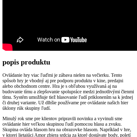
popis produktu
Ovládanie hry viac ľuďmi je zábava nielen na večierku. Tento
spôsob hry je vhodný aj pre podporu produktu v kine, predajni
alebo obchodnom centre. Hra je s obľubou využívaná aj na
budovanie tímu a zlepšovanie spolupráce medzi jednotlivými členmi
tímu. Systém umožňuje tiež hlasovanie ľudí priklonením sa k jednej
či druhej variante. Už dlhšie používame pre ovládanie našich hier
úklony rúk skupiny ľudí.
Minulý rok sme pre klientov pripravili novinku a vyvinuli sme
ovládanie hier veľkou skupinou ľudí pomocou hlasu a zvuku.
Skupina ovláda hlasom hru na obrazovke hlasom. Napríklad v hre,
v ktorej lietajúci Amor zbiera srdcia za ktoré dostávate body, poletí