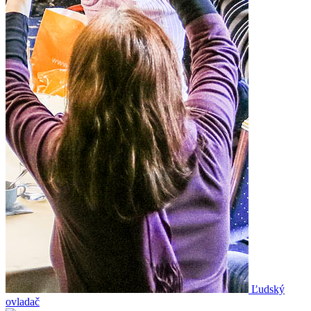
Ľudský
ovladač