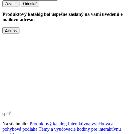
Zavrieť
Produktový katalóg bol úspešne zaslaný na vami uvedenú e-
mailovú adresu.
Zavrieť
späť
Na stiahnutie:
Produktový katalóg
Interaktívna výučbová a
pohybová podlaha
Témy a vyučovacie hodiny pre interaktívnu