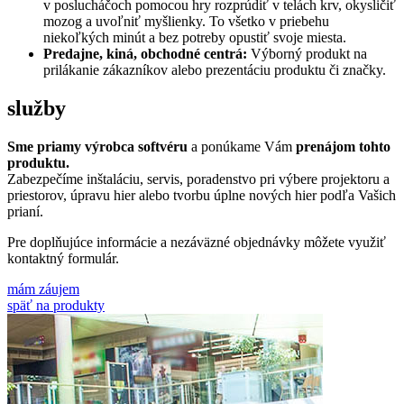
v poslucháčoch pomocou hry rozprúdiť v telách krv, okysličiť
mozog a uvoľniť myšlienky. To všetko v priebehu
niekoľkých minút a bez potreby opustiť svoje miesta.
Predajne, kiná, obchodné centrá:
Výborný produkt na
prilákanie zákazníkov alebo prezentáciu produktu či značky.
služby
Sme priamy výrobca softvéru
a ponúkame Vám
prenájom tohto
produktu.
Zabezpečíme inštaláciu, servis, poradenstvo pri výbere projektoru a
priestorov, úpravu hier alebo tvorbu úplne nových hier podľa Vašich
prianí.
Pre doplňujúce informácie a nezáväzné objednávky môžete využiť
kontaktný formulár.
mám záujem
späť na produkty