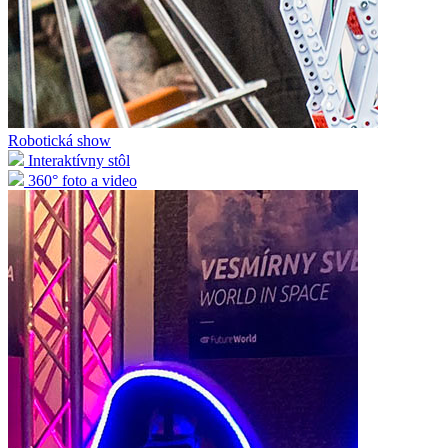
Robotická show
Interaktívny stôl
360° foto a video