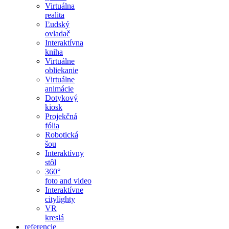
Virtuálna
realita
Ľudský
ovladač
Interaktívna
kniha
Virtuálne
obliekanie
Virtuálne
animácie
Dotykový
kiosk
Projekčná
fólia
Robotická
šou
Interaktívny
stôl
360°
foto and video
Interaktívne
citylighty
VR
kreslá
referencie